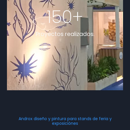
150
+
Proyectos realizados.
Androx diseño y pintura para stands de feria y
exposiciònes