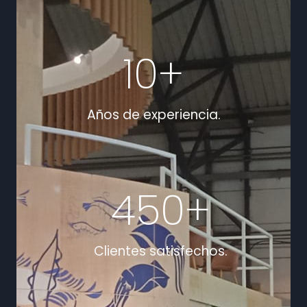
10
+
Años de experiencia.
450
+
Clientes satisfechos.